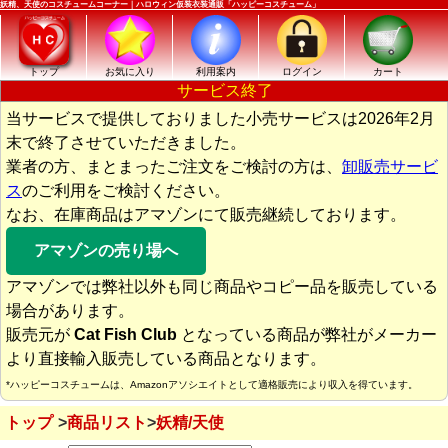
妖精、天使のコスチュームコーナー｜ハロウィン仮装衣装通販「ハッピーコスチューム」
トップ
お気に入り
利用案内
ログイン
カート
サービス終了
当サービスで提供しておりました小売サービスは2026年2月
末で終了させていただきました。
業者の方、まとまったご注文をご検討の方は、
卸販売サービ
ス
のご利用をご検討ください。
なお、在庫商品はアマゾンにて販売継続しております。
アマゾンの売り場へ
アマゾンでは弊社以外も同じ商品やコピー品を販売している
場合があります。
販売元が
Cat Fish Club
となっている商品が弊社がメーカー
より直接輸入販売している商品となります。
*ハッピーコスチュームは、Amazonアソシエイトとして適格販売により収入を得ています。
トップ
商品リスト
妖精/天使