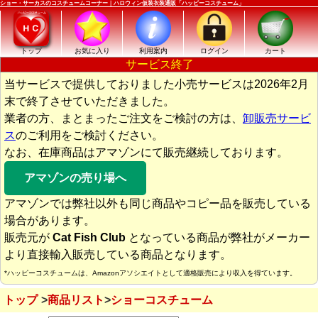
ショー・サーカスのコスチュームコーナー｜ハロウィン仮装衣装通販「ハッピーコスチューム」
トップ
お気に入り
利用案内
ログイン
カート
サービス終了
当サービスで提供しておりました小売サービスは2026年2月
末で終了させていただきました。
業者の方、まとまったご注文をご検討の方は、
卸販売サービ
ス
のご利用をご検討ください。
なお、在庫商品はアマゾンにて販売継続しております。
アマゾンの売り場へ
アマゾンでは弊社以外も同じ商品やコピー品を販売している
場合があります。
販売元が
Cat Fish Club
となっている商品が弊社がメーカー
より直接輸入販売している商品となります。
*ハッピーコスチュームは、Amazonアソシエイトとして適格販売により収入を得ています。
トップ
商品リスト
ショーコスチューム