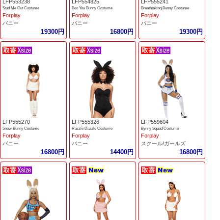
LFP553238
LFP554825
LFP555241
Stud Me Out Costume
Boo You Bunny Costume
Breathtaking Bunny Costume
Forplay
Forplay
Forplay
バニー
バニー
バニー
19300円
16800円
19300円
LFP555270
LFP555326
LFP559604
Snow Bunny Costume
Razzle Dazzle Costume
Bynny Squad Costume
Forplay
Forplay
Forplay
バニー
バニー
スクール/ガールズ
16800円
14400円
16800円