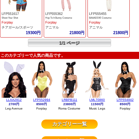
LFP551617
LFP555362
LFP555455
Shoot Your Shot
Hop To It Bunny Costume
BAAADDIE Costume
Forplay
Forplay
Forplay
チアガール/スポーツ
アニマル
アニマル
19300円
21800円
21800円
1/1 ページ
このカテゴリーで人気の商品です。
LLAA2912
LFP552994
LRBPB111
LML70860
LFP554942
2700円
8500円
23800円
11500円
8500円
Leg Avenue
Forplay
Roma Costume
Music Legs
Forplay
カテゴリー一覧