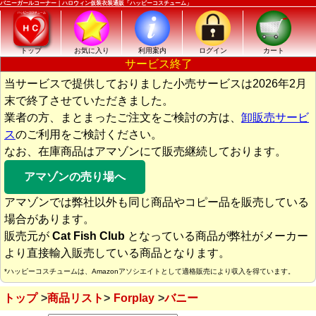
バニーガールコーナー｜ハロウィン仮装衣装通販「ハッピーコスチューム」
トップ
お気に入り
利用案内
ログイン
カート
サービス終了
当サービスで提供しておりました小売サービスは2026年2月
末で終了させていただきました。
業者の方、まとまったご注文をご検討の方は、
卸販売サービ
ス
のご利用をご検討ください。
なお、在庫商品はアマゾンにて販売継続しております。
アマゾンの売り場へ
アマゾンでは弊社以外も同じ商品やコピー品を販売している
場合があります。
販売元が
Cat Fish Club
となっている商品が弊社がメーカー
より直接輸入販売している商品となります。
*ハッピーコスチュームは、Amazonアソシエイトとして適格販売により収入を得ています。
トップ
商品リスト
Forplay
バニー