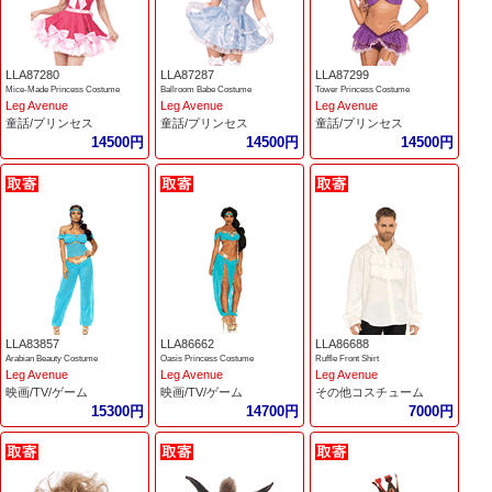
LLA87280
LLA87287
LLA87299
Mice-Made Princess Costume
Ballroom Babe Costume
Tower Princess Costume
Leg Avenue
Leg Avenue
Leg Avenue
童話/プリンセス
童話/プリンセス
童話/プリンセス
14500円
14500円
14500円
LLA83857
LLA86662
LLA86688
Arabian Beauty Costume
Oasis Princess Costume
Ruffle Front Shirt
Leg Avenue
Leg Avenue
Leg Avenue
映画/TV/ゲーム
映画/TV/ゲーム
その他コスチューム
15300円
14700円
7000円