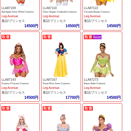
LLA87109
LLA87110
LLA87122
Bad Apple Snow White Costume
Glass Slipper Cinderella Costume
Fairytale Beauty Costume
Leg Avenue
Leg Avenue
Leg Avenue
童話/プリンセス
童話/プリンセス
童話/プリンセス
14500円
14500円
14500円
LLA87143
LLA87167
LLA87273
Dreamy Princess Costume
Royal Miss Snow Costume
Bayou Babe Costume
Leg Avenue
Leg Avenue
Leg Avenue
童話/プリンセス
童話/プリンセス
童話/プリンセス
14500円
17700円
14500円