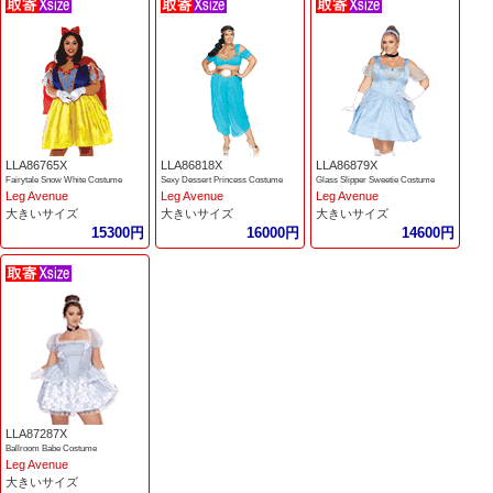
LLA86765X
LLA86818X
LLA86879X
Fairytale Snow White Costume
Sexy Dessert Princess Costume
Glass Slipper Sweetie Costume
Leg Avenue
Leg Avenue
Leg Avenue
大きいサイズ
大きいサイズ
大きいサイズ
15300円
16000円
14600円
LLA87287X
Ballroom Babe Costume
Leg Avenue
大きいサイズ