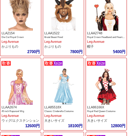
LLA2154
LLAA1522
LLAA2748
Die Cut Royal Crown
Brutal Beast Hood
Royal Crown Headband and Heart Scepter
Leg Avenue
Leg Avenue
Leg Avenue
かぶりもの
かぶりもの
帽子
2700円
7800円
5400円
LLAA2674
LLA85518X
LLA86166X
45 inch Rapunzel Wig
Classic Cinderella Costume
Royal Red Queen Costume
Leg Avenue
Leg Avenue
Leg Avenue
ウィグ/エクステンション
大きいサイズ
大きいサイズ
12600円
18100円
12800円