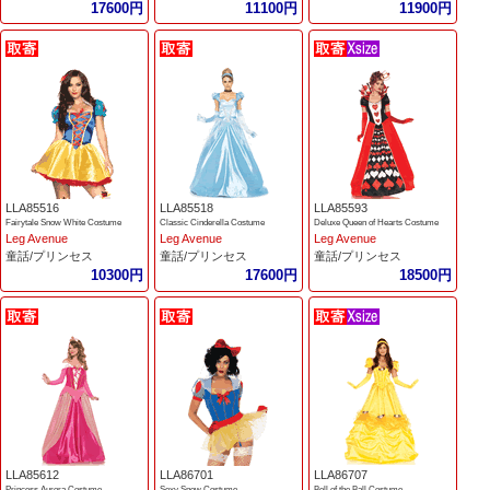
17600円
11100円
11900円
LLA85516
LLA85518
LLA85593
Fairytale Snow White Costume
Classic Cinderella Costume
Deluxe Queen of Hearts Costume
Leg Avenue
Leg Avenue
Leg Avenue
童話/プリンセス
童話/プリンセス
童話/プリンセス
10300円
17600円
18500円
LLA85612
LLA86701
LLA86707
Princess Aurora Costume
Sexy Snow Costume
Bell of the Ball Costume