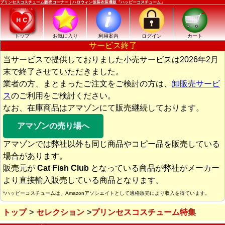
プリンセスコスチューム販売コーナー｜ハロウィン仮装衣装通販「ハッピーコスチューム」
トップ
お気に入り
利用案内
ログイン
カート
サービス終了
当サービスで提供しておりました小売サービスは2026年2月
末で終了させていただきました。
業者の方、まとまったご注文をご検討の方は、
卸販売サービ
ス
のご利用をご検討ください。
なお、在庫商品はアマゾンにて販売継続しております。
アマゾンの売り場へ
アマゾンでは弊社以外も同じ商品やコピー品を販売している
場合があります。
販売元が
Cat Fish Club
となっている商品が弊社がメーカー
より直接輸入販売している商品となります。
*ハッピーコスチュームは、Amazonアソシエイトとして適格販売により収入を得ています。
トップ
セレクション
プリンセスコスチューム特集