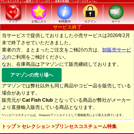
プリンセスコスチューム販売コーナー｜ハロウィン仮装衣装通販「ハッピーコスチューム」
トップ
お気に入り
利用案内
ログイン
カート
サービス終了
当サービスで提供しておりました小売サービスは2026年2月
末で終了させていただきました。
業者の方、まとまったご注文をご検討の方は、
卸販売サービ
ス
のご利用をご検討ください。
なお、在庫商品はアマゾンにて販売継続しております。
アマゾンの売り場へ
アマゾンでは弊社以外も同じ商品やコピー品を販売している
場合があります。
販売元が
Cat Fish Club
となっている商品が弊社がメーカー
より直接輸入販売している商品となります。
*ハッピーコスチュームは、Amazonアソシエイトとして適格販売により収入を得ています。
トップ
セレクション
プリンセスコスチューム特集