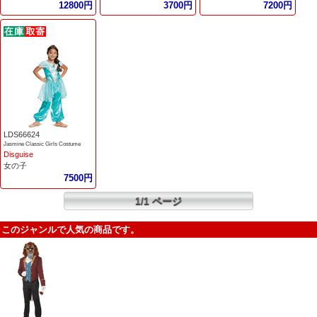
12800円
3700円
7200円
LDS66624
Jasmine Classic Girls Costume
Disguise
女の子
7500円
1/1 ページ
このジャンルで人気の商品です。