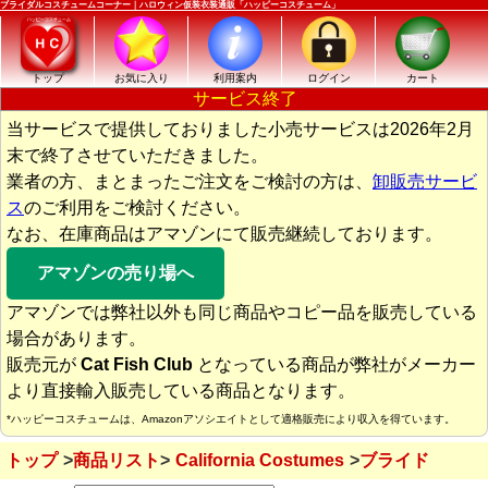
ブライダルコスチュームコーナー｜ハロウィン仮装衣装通販「ハッピーコスチューム」
トップ
お気に入り
利用案内
ログイン
カート
サービス終了
当サービスで提供しておりました小売サービスは2026年2月
末で終了させていただきました。
業者の方、まとまったご注文をご検討の方は、
卸販売サービ
ス
のご利用をご検討ください。
なお、在庫商品はアマゾンにて販売継続しております。
アマゾンの売り場へ
アマゾンでは弊社以外も同じ商品やコピー品を販売している
場合があります。
販売元が
Cat Fish Club
となっている商品が弊社がメーカー
より直接輸入販売している商品となります。
*ハッピーコスチュームは、Amazonアソシエイトとして適格販売により収入を得ています。
トップ
商品リスト
California Costumes
ブライド