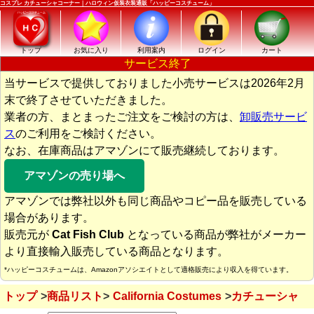
コスプレ カチューシャコーナー｜ハロウィン仮装衣装通販「ハッピーコスチューム」
トップ
お気に入り
利用案内
ログイン
カート
サービス終了
当サービスで提供しておりました小売サービスは2026年2月
末で終了させていただきました。
業者の方、まとまったご注文をご検討の方は、
卸販売サービ
ス
のご利用をご検討ください。
なお、在庫商品はアマゾンにて販売継続しております。
アマゾンの売り場へ
アマゾンでは弊社以外も同じ商品やコピー品を販売している
場合があります。
販売元が
Cat Fish Club
となっている商品が弊社がメーカー
より直接輸入販売している商品となります。
*ハッピーコスチュームは、Amazonアソシエイトとして適格販売により収入を得ています。
トップ
商品リスト
California Costumes
カチューシャ