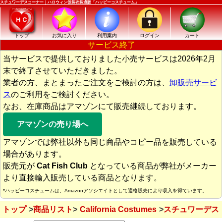
スチュワーデスコーナー｜ハロウィン仮装衣装通販「ハッピーコスチューム」
トップ
お気に入り
利用案内
ログイン
カート
サービス終了
当サービスで提供しておりました小売サービスは2026年2月
末で終了させていただきました。
業者の方、まとまったご注文をご検討の方は、
卸販売サービ
ス
のご利用をご検討ください。
なお、在庫商品はアマゾンにて販売継続しております。
アマゾンの売り場へ
アマゾンでは弊社以外も同じ商品やコピー品を販売している
場合があります。
販売元が
Cat Fish Club
となっている商品が弊社がメーカー
より直接輸入販売している商品となります。
*ハッピーコスチュームは、Amazonアソシエイトとして適格販売により収入を得ています。
トップ
商品リスト
California Costumes
スチュワーデス