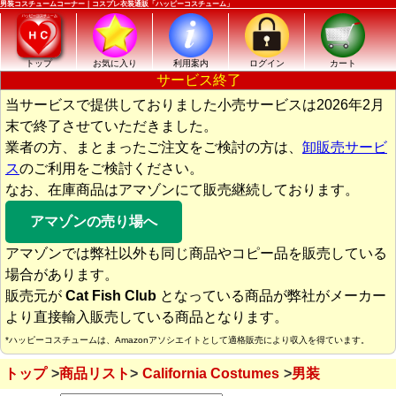
男装コスチュームコーナー｜コスプレ衣装通販「ハッピーコスチューム」
トップ
お気に入り
利用案内
ログイン
カート
サービス終了
当サービスで提供しておりました小売サービスは2026年2月
末で終了させていただきました。
業者の方、まとまったご注文をご検討の方は、
卸販売サービ
ス
のご利用をご検討ください。
なお、在庫商品はアマゾンにて販売継続しております。
アマゾンの売り場へ
アマゾンでは弊社以外も同じ商品やコピー品を販売している
場合があります。
販売元が
Cat Fish Club
となっている商品が弊社がメーカー
より直接輸入販売している商品となります。
*ハッピーコスチュームは、Amazonアソシエイトとして適格販売により収入を得ています。
トップ
商品リスト
California Costumes
男装