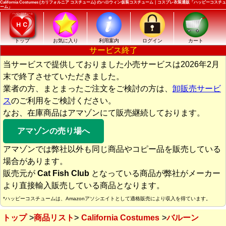
California Costumes (カリフォルニア コスチューム) のハロウィン仮装コスチューム｜コスプレ衣装通販「ハッピーコスチュ
ーム」
トップ
お気に入り
利用案内
ログイン
カート
サービス終了
当サービスで提供しておりました小売サービスは2026年2月
末で終了させていただきました。
業者の方、まとまったご注文をご検討の方は、
卸販売サービ
ス
のご利用をご検討ください。
なお、在庫商品はアマゾンにて販売継続しております。
アマゾンの売り場へ
アマゾンでは弊社以外も同じ商品やコピー品を販売している
場合があります。
販売元が
Cat Fish Club
となっている商品が弊社がメーカー
より直接輸入販売している商品となります。
*ハッピーコスチュームは、Amazonアソシエイトとして適格販売により収入を得ています。
トップ
商品リスト
California Costumes
バルーン