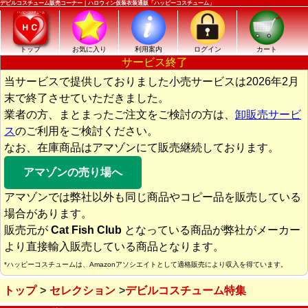
デビルコスチューム販売コーナー｜ハロウィン仮装衣装通販「ハッピーコスチューム」
トップ
お気に入り
利用案内
ログイン
カート
サービス終了
当サービスで提供しておりました小売サービスは2026年2月
末で終了させていただきました。
業者の方、まとまったご注文をご検討の方は、
卸販売サービ
ス
のご利用をご検討ください。
なお、在庫商品はアマゾンにて販売継続しております。
アマゾンの売り場へ
アマゾンでは弊社以外も同じ商品やコピー品を販売している
場合があります。
販売元が
Cat Fish Club
となっている商品が弊社がメーカー
より直接輸入販売している商品となります。
*ハッピーコスチュームは、Amazonアソシエイトとして適格販売により収入を得ています。
トップ
セレクション
デビルコスチューム特集