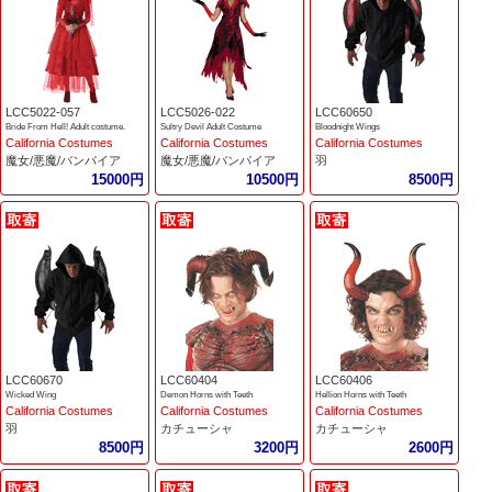
LCC5022-057
LCC5026-022
LCC60650
Bride From Hell! Adult costume.
Sultry Devil Adult Costume
Bloodnight Wings
California Costumes
California Costumes
California Costumes
魔女/悪魔/バンパイア
魔女/悪魔/バンパイア
羽
15000円
10500円
8500円
LCC60670
LCC60404
LCC60406
Wicked Wing
Demon Horns with Teeth
Hellion Horns with Teeth
California Costumes
California Costumes
California Costumes
羽
カチューシャ
カチューシャ
8500円
3200円
2600円