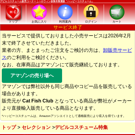
デビルコスチューム販売コーナー｜ハロウィン仮装衣装通販「ハッピーコスチューム」
トップ
お気に入り
利用案内
ログイン
カート
サービス終了
当サービスで提供しておりました小売サービスは2026年2月
末で終了させていただきました。
業者の方、まとまったご注文をご検討の方は、
卸販売サービ
ス
のご利用をご検討ください。
なお、在庫商品はアマゾンにて販売継続しております。
アマゾンの売り場へ
アマゾンでは弊社以外も同じ商品やコピー品を販売している
場合があります。
販売元が
Cat Fish Club
となっている商品が弊社がメーカー
より直接輸入販売している商品となります。
*ハッピーコスチュームは、Amazonアソシエイトとして適格販売により収入を得ています。
トップ
セレクション
デビルコスチューム特集