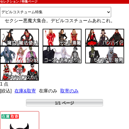
セレクション / 特集ページ
セクシー悪魔大集合。デビルコスチュームあれこれ。
1 点
[絞込]
在庫&取寄
在庫のみ
取寄のみ
1/1 ページ