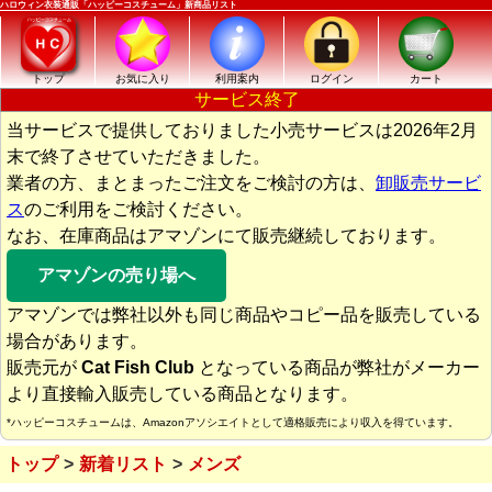
ハロウィン衣装通販「ハッピーコスチューム」新商品リスト
トップ
お気に入り
利用案内
ログイン
カート
サービス終了
当サービスで提供しておりました小売サービスは2026年2月
末で終了させていただきました。
業者の方、まとまったご注文をご検討の方は、
卸販売サービ
ス
のご利用をご検討ください。
なお、在庫商品はアマゾンにて販売継続しております。
アマゾンの売り場へ
アマゾンでは弊社以外も同じ商品やコピー品を販売している
場合があります。
販売元が
Cat Fish Club
となっている商品が弊社がメーカー
より直接輸入販売している商品となります。
*ハッピーコスチュームは、Amazonアソシエイトとして適格販売により収入を得ています。
トップ
新着リスト
メンズ