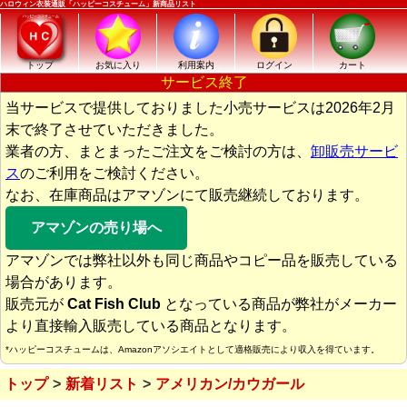
ハロウィン衣装通販「ハッピーコスチューム」新商品リスト
トップ
お気に入り
利用案内
ログイン
カート
サービス終了
当サービスで提供しておりました小売サービスは2026年2月
末で終了させていただきました。
業者の方、まとまったご注文をご検討の方は、
卸販売サービ
ス
のご利用をご検討ください。
なお、在庫商品はアマゾンにて販売継続しております。
アマゾンの売り場へ
アマゾンでは弊社以外も同じ商品やコピー品を販売している
場合があります。
販売元が
Cat Fish Club
となっている商品が弊社がメーカー
より直接輸入販売している商品となります。
*ハッピーコスチュームは、Amazonアソシエイトとして適格販売により収入を得ています。
トップ
新着リスト
アメリカン/カウガール