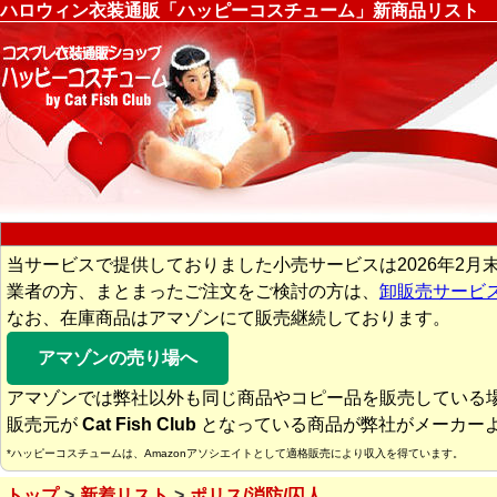
ハロウィン衣装通販「ハッピーコスチューム」新商品リスト
当サービスで提供しておりました小売サービスは2026年2月
業者の方、まとまったご注文をご検討の方は、
卸販売サービ
なお、在庫商品はアマゾンにて販売継続しております。
アマゾンの売り場へ
アマゾンでは弊社以外も同じ商品やコピー品を販売している
販売元が
Cat Fish Club
となっている商品が弊社がメーカー
*ハッピーコスチュームは、Amazonアソシエイトとして適格販売により収入を得ています。
トップ
新着リスト
ポリス/消防/囚人