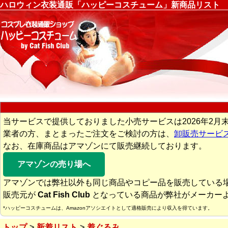
ハロウィン衣装通販「ハッピーコスチューム」新商品リスト
当サービスで提供しておりました小売サービスは2026年2月
業者の方、まとまったご注文をご検討の方は、
卸販売サービ
なお、在庫商品はアマゾンにて販売継続しております。
アマゾンの売り場へ
アマゾンでは弊社以外も同じ商品やコピー品を販売している
販売元が
Cat Fish Club
となっている商品が弊社がメーカー
*ハッピーコスチュームは、Amazonアソシエイトとして適格販売により収入を得ています。
トップ
新着リスト
着ぐるみ