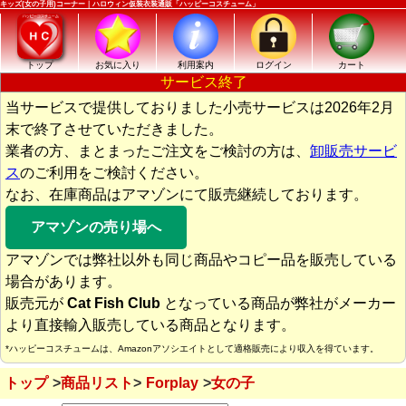
キッズ(女の子用)コーナー｜ハロウィン仮装衣装通販「ハッピーコスチューム」
トップ
お気に入り
利用案内
ログイン
カート
サービス終了
当サービスで提供しておりました小売サービスは2026年2月
末で終了させていただきました。
業者の方、まとまったご注文をご検討の方は、
卸販売サービ
ス
のご利用をご検討ください。
なお、在庫商品はアマゾンにて販売継続しております。
アマゾンの売り場へ
アマゾンでは弊社以外も同じ商品やコピー品を販売している
場合があります。
販売元が
Cat Fish Club
となっている商品が弊社がメーカー
より直接輸入販売している商品となります。
*ハッピーコスチュームは、Amazonアソシエイトとして適格販売により収入を得ています。
トップ
商品リスト
Forplay
女の子