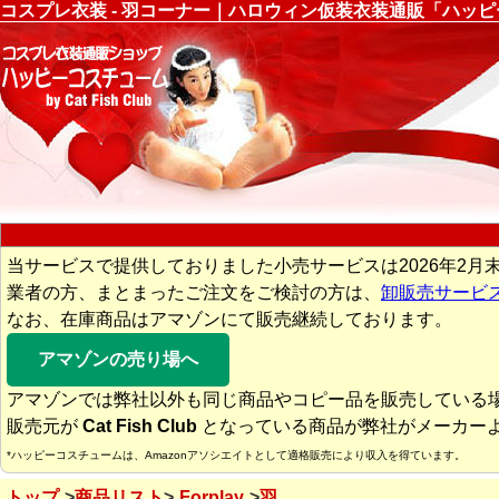
コスプレ衣装 - 羽コーナー｜ハロウィン仮装衣装通販「ハッ
当サービスで提供しておりました小売サービスは2026年2月
業者の方、まとまったご注文をご検討の方は、
卸販売サービ
なお、在庫商品はアマゾンにて販売継続しております。
アマゾンの売り場へ
アマゾンでは弊社以外も同じ商品やコピー品を販売している
販売元が
Cat Fish Club
となっている商品が弊社がメーカー
*ハッピーコスチュームは、Amazonアソシエイトとして適格販売により収入を得ています。
トップ
商品リスト
Forplay
羽