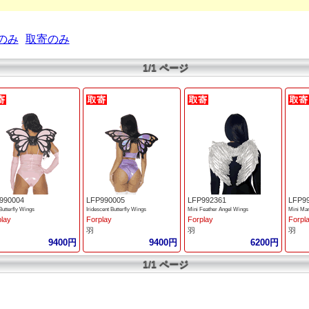
のみ
取寄のみ
1/1 ページ
990004
LFP990005
LFP992361
LFP9
Butterfly Wings
Iridescent Butterfly Wings
Mini Feather Angel Wings
Mini Ma
play
Forplay
Forplay
Forpl
羽
羽
羽
9400円
9400円
6200円
1/1 ページ