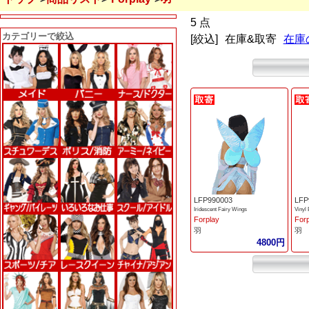
5 点
カテゴリーで絞込
[絞込]
在庫&取寄
在庫
LFP990003
LFP
Iridescent Fairy Wings
Vinyl 
Forplay
For
羽
羽
4800円