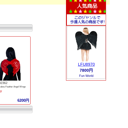
LFU8970
7800円
Fun World
92362
rabou Feather Angel Wings
ay
6200円