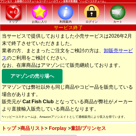
プリンセス・お姫様のコスチュームコーナー｜ハロウィン仮装衣装通販「ハッピーコスチューム」
トップ
お気に入り
利用案内
ログイン
カート
サービス終了
当サービスで提供しておりました小売サービスは2026年2月
末で終了させていただきました。
業者の方、まとまったご注文をご検討の方は、
卸販売サービ
ス
のご利用をご検討ください。
なお、在庫商品はアマゾンにて販売継続しております。
アマゾンの売り場へ
アマゾンでは弊社以外も同じ商品やコピー品を販売している
場合があります。
販売元が
Cat Fish Club
となっている商品が弊社がメーカー
より直接輸入販売している商品となります。
*ハッピーコスチュームは、Amazonアソシエイトとして適格販売により収入を得ています。
トップ
商品リスト
Forplay
童話/プリンセス