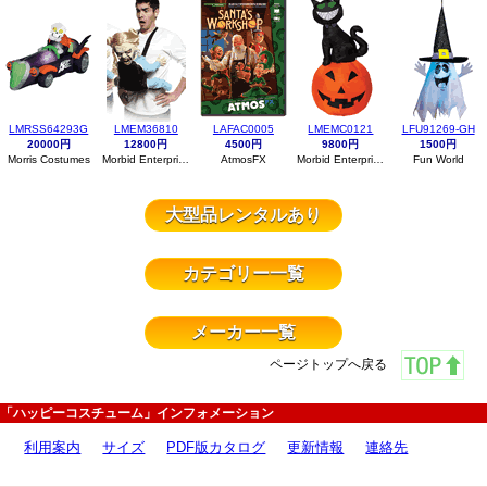
LMRSS64293G
LMEM36810
LAFAC0005
LMEMC0121
LFU91269-GH
20000円
12800円
4500円
9800円
1500円
Morris Costumes
Morbid Enterprises
AtmosFX
Morbid Enterprises
Fun World
大型品レンタルあり
カテゴリー一覧
メーカー一覧
ページトップへ戻る
「ハッピーコスチューム」インフォメーション
利用案内
サイズ
PDF版カタログ
更新情報
連絡先