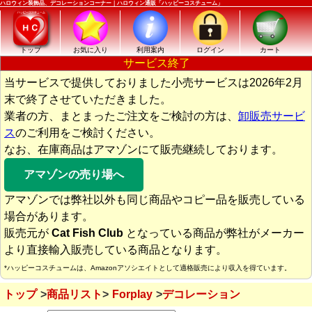
ハロウィン装飾品、デコレーションコーナー｜ハロウィン通販「ハッピーコスチューム」
トップ
お気に入り
利用案内
ログイン
カート
サービス終了
当サービスで提供しておりました小売サービスは2026年2月
末で終了させていただきました。
業者の方、まとまったご注文をご検討の方は、
卸販売サービ
ス
のご利用をご検討ください。
なお、在庫商品はアマゾンにて販売継続しております。
アマゾンの売り場へ
アマゾンでは弊社以外も同じ商品やコピー品を販売している
場合があります。
販売元が
Cat Fish Club
となっている商品が弊社がメーカー
より直接輸入販売している商品となります。
*ハッピーコスチュームは、Amazonアソシエイトとして適格販売により収入を得ています。
トップ
商品リスト
Forplay
デコレーション