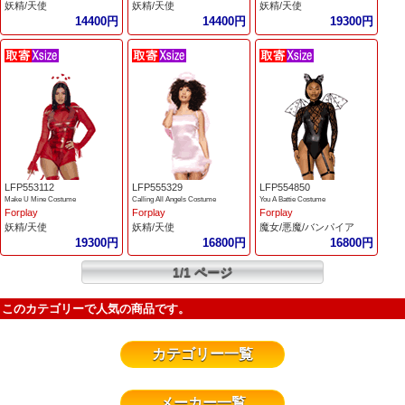
妖精/天使
妖精/天使
妖精/天使
14400円
14400円
19300円
LFP553112
LFP555329
LFP554850
Make U Mine Costume
Calling All Angels Costume
You A Battie Costume
Forplay
Forplay
Forplay
妖精/天使
妖精/天使
魔女/悪魔/バンパイア
19300円
16800円
16800円
1/1 ページ
このカテゴリーで人気の商品です。
カテゴリー一覧
メーカー一覧