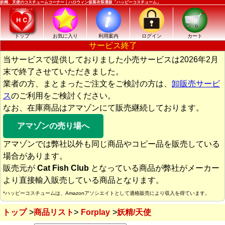
妖精、天使のコスチュームコーナー｜ハロウィン仮装衣装通販「ハッピーコスチューム」
トップ
お気に入り
利用案内
ログイン
カート
サービス終了
当サービスで提供しておりました小売サービスは2026年2月
末で終了させていただきました。
業者の方、まとまったご注文をご検討の方は、
卸販売サービ
ス
のご利用をご検討ください。
なお、在庫商品はアマゾンにて販売継続しております。
アマゾンの売り場へ
アマゾンでは弊社以外も同じ商品やコピー品を販売している
場合があります。
販売元が
Cat Fish Club
となっている商品が弊社がメーカー
より直接輸入販売している商品となります。
*ハッピーコスチュームは、Amazonアソシエイトとして適格販売により収入を得ています。
トップ
商品リスト
Forplay
妖精/天使