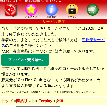
女装コスチュームコーナー｜コスプレ衣装通販「ハッピーコスチューム」
トップ
お気に入り
利用案内
ログイン
カート
サービス終了
当サービスで提供しておりました小売サービスは2026年2月
末で終了させていただきました。
業者の方、まとまったご注文をご検討の方は、
卸販売サービ
ス
のご利用をご検討ください。
なお、在庫商品はアマゾンにて販売継続しております。
アマゾンの売り場へ
アマゾンでは弊社以外も同じ商品やコピー品を販売している
場合があります。
販売元が
Cat Fish Club
となっている商品が弊社がメーカー
より直接輸入販売している商品となります。
*ハッピーコスチュームは、Amazonアソシエイトとして適格販売により収入を得ています。
トップ
商品リスト
Forplay
女装