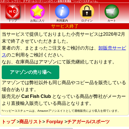
スポーツ、レフリー、チアガールコーナー｜ハロウィン仮装衣装通販「ハッピーコスチューム」
トップ
お気に入り
利用案内
ログイン
カート
サービス終了
当サービスで提供しておりました小売サービスは2026年2月
末で終了させていただきました。
業者の方、まとまったご注文をご検討の方は、
卸販売サービ
ス
のご利用をご検討ください。
なお、在庫商品はアマゾンにて販売継続しております。
アマゾンの売り場へ
アマゾンでは弊社以外も同じ商品やコピー品を販売している
場合があります。
販売元が
Cat Fish Club
となっている商品が弊社がメーカー
より直接輸入販売している商品となります。
*ハッピーコスチュームは、Amazonアソシエイトとして適格販売により収入を得ています。
トップ
商品リスト
Forplay
チアガール/スポーツ