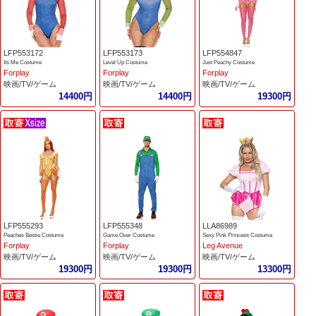
LFP553172
LFP553173
LFP554847
Its Me Costume
Level Up Costume
Just Peachy Costume
Forplay
Forplay
Forplay
映画/TV/ゲーム
映画/TV/ゲーム
映画/TV/ゲーム
14400円
14400円
19300円
LFP555293
LFP555348
LLA86989
Peaches Bestie Costume
Game Over Costume
Sexy Pink Princess Costume
Forplay
Forplay
Leg Avenue
映画/TV/ゲーム
映画/TV/ゲーム
映画/TV/ゲーム
19300円
19300円
13300円