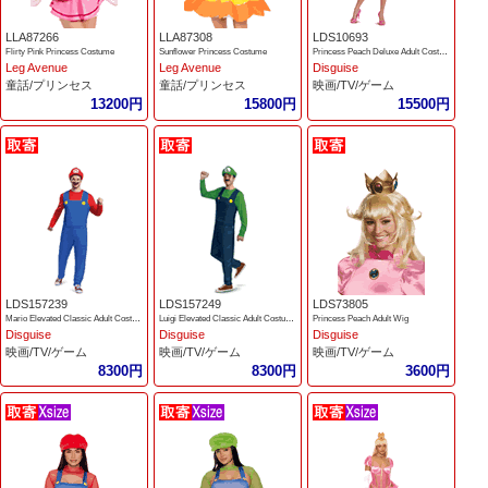
LLA87266
LLA87308
LDS10693
Flirty Pink Princess Costume
Sunflower Princess Costume
Princess Peach Deluxe Adult Costume
Leg Avenue
Leg Avenue
Disguise
童話/プリンセス
童話/プリンセス
映画/TV/ゲーム
13200円
15800円
15500円
LDS157239
LDS157249
LDS73805
Mario Elevated Classic Adult Costume
Luigi Elevated Classic Adult Costume
Princess Peach Adult Wig
Disguise
Disguise
Disguise
映画/TV/ゲーム
映画/TV/ゲーム
映画/TV/ゲーム
8300円
8300円
3600円