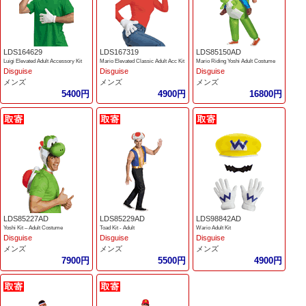
LDS164629
LDS167319
LDS85150AD
Luigi Elevated Adult Accessory Kit
Mario Elevated Classic Adult Acc Kit
Mario Riding Yoshi Adult Costume
Disguise
Disguise
Disguise
メンズ
メンズ
メンズ
5400円
4900円
16800円
LDS85227AD
LDS85229AD
LDS98842AD
Yoshi Kit – Adult Costume
Toad Kit - Adult
Wario Adult Kit
Disguise
Disguise
Disguise
メンズ
メンズ
メンズ
7900円
5500円
4900円