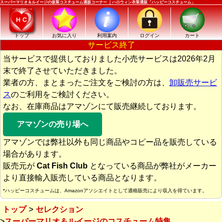
スーパーマリオ＆ルイージの仮装コスチューム通販コーナー ｜ハロウィン衣装通販「ハッピーコスチューム」
トップ
お気に入り
利用案内
ログイン
カート
サービス終了
当サービスで提供しておりました小売サービスは2026年2月
末で終了させていただきました。
業者の方、まとまったご注文をご検討の方は、
卸販売サービ
ス
のご利用をご検討ください。
なお、在庫商品はアマゾンにて販売継続しております。
アマゾンの売り場へ
アマゾンでは弊社以外も同じ商品やコピー品を販売している
場合があります。
販売元が
Cat Fish Club
となっている商品が弊社がメーカー
より直接輸入販売している商品となります。
*ハッピーコスチュームは、Amazonアソシエイトとして適格販売により収入を得ています。
トップ
セレクション
スーパーマリオ＆ルイージのコスチューム特集