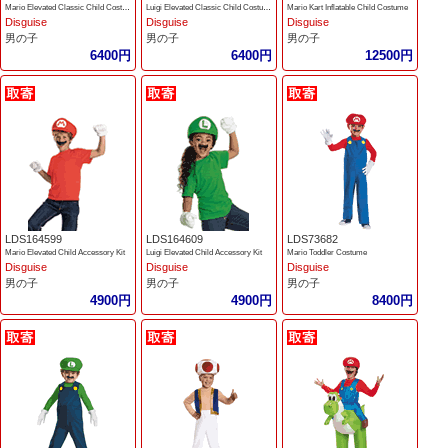
Mario Elevated Classic Child Costume
Luigi Elevated Classic Child Costume
Mario Kart Inflatable Child Costume
Disguise
Disguise
Disguise
男の子
男の子
男の子
6400円
6400円
12500円
LDS164599
LDS164609
LDS73682
Mario Elevated Child Accessory Kit
Luigi Elevated Child Accessory Kit
Mario Toddler Costume
Disguise
Disguise
Disguise
男の子
男の子
男の子
4900円
4900円
8400円