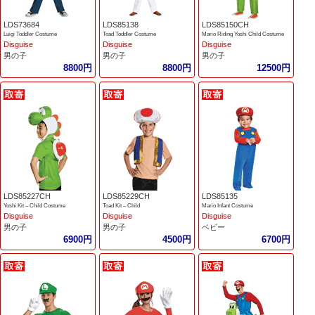
LDS73684
LDS85138
LDS85150CH
Luigi Toddler Costume
Toad Toddler Costume
Mario Riding Yoshi Child Costume
Disguise
Disguise
Disguise
男の子
男の子
男の子
8800円
8800円
12500円
LDS85227CH
LDS85229CH
LDS85135
Yoshi Kit – Child Costume
Toad Kit – Child
Mario Infant Costume
Disguise
Disguise
Disguise
男の子
男の子
ベビー
6900円
4500円
6700円