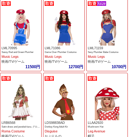
LML70995
LML71086
LML71159
Sassy Red and Green Plumher
Game Over Plumber Costume
Sexy Plumber Babe Costume
Music Legs
Music Legs
Music Legs
映画/TV/ゲーム
映画/TV/ゲーム
映画/TV/ゲーム
11500円
12700円
10700円
LRB6568
LDS98838AD
LLAA2920
Satin dress and jeweled tiara. グローブは含まれません。
Donkey Kong Adult Kit
Mushroom Hat
Roma Costume
Disguise
Leg Avenue
映画/TV/ゲーム
かぶりもの
帽子