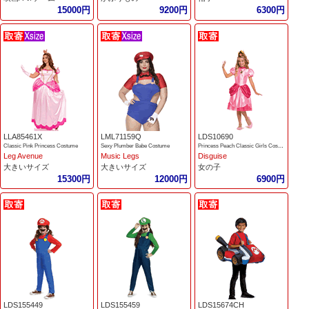
15000円
9200円
6300円
LLA85461X
LML71159Q
LDS10690
Classic Pink Princess Costume
Sexy Plumber Babe Costume
Princess Peach Classic Girls Costume
Leg Avenue
Music Legs
Disguise
大きいサイズ
大きいサイズ
女の子
15300円
12000円
6900円
LDS155449
LDS155459
LDS15674CH