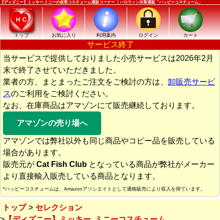
【ディズニー】ミッキー,ミニーの仮装コスチューム通販コーナー ｜ハロウィン衣装通販「ハッピーコスチューム」
トップ
お気に入り
利用案内
ログイン
カート
サービス終了
当サービスで提供しておりました小売サービスは2026年2月
末で終了させていただきました。
業者の方、まとまったご注文をご検討の方は、
卸販売サービ
ス
のご利用をご検討ください。
なお、在庫商品はアマゾンにて販売継続しております。
アマゾンの売り場へ
アマゾンでは弊社以外も同じ商品やコピー品を販売している
場合があります。
販売元が
Cat Fish Club
となっている商品が弊社がメーカー
より直接輸入販売している商品となります。
*ハッピーコスチュームは、Amazonアソシエイトとして適格販売により収入を得ています。
トップ
セレクション
【ディズニー】ミッキー, ミニーコスチューム