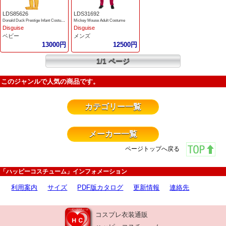
LDS85626
LDS31692
Donald Duck Prestige Infant Costume
Mickey Mouse Adult Costume
Disguise
Disguise
ベビー
メンズ
13000円
12500円
1/1 ページ
このジャンルで人気の商品です。
カテゴリー一覧
メーカー一覧
ページトップへ戻る
「ハッピーコスチューム」インフォメーション
利用案内
サイズ
PDF版カタログ
更新情報
連絡先
コスプレ衣装通販