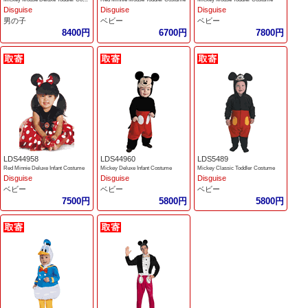
Disguise
Disguise
Disguise
男の子
ベビー
ベビー
8400円
6700円
7800円
LDS44958
LDS44960
LDS5489
Red Minnie Deluxe Infant Costume
Mickey Deluxe Infant Costume
Mickey Classic Toddler Costume
Disguise
Disguise
Disguise
ベビー
ベビー
ベビー
7500円
5800円
5800円