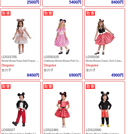
2500円
5400円
8400円
LDS15705
LDS50105
LDS5036
Minnie Mouse Rose Gold Classic Toddler Cosume
Clubhouse Minnie Mouse-Pink Costume
Minnie Mouse Classic Girls Costume
Disguise
Disguise
Disguise
女の子
女の子
女の子
8400円
6900円
4900円
LDS5027
LDS11981
LDS12000
Mickey Mouse Deluxe Toddler Costume
Red Minnie Mouse Toddler Costume
Mickey Mouse Toddler Costume