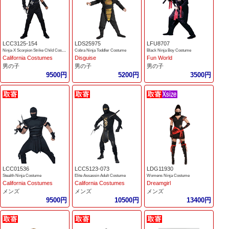
LCC3125-154
LDS25975
LFU8707
Ninja-X Scorpion Strike Child Costume
Cobra Ninja Toddler Costume
Black Ninja Boy Costume
California Costumes
Disguise
Fun World
男の子
男の子
男の子
9500円
5200円
3500円
LCC01536
LCC5123-073
LDG11930
Stealth Ninja Costume
Elite Assassin Adult Costume
Womens Ninja Costume
California Costumes
California Costumes
Dreamgirl
メンズ
メンズ
メンズ
9500円
10500円
13400円