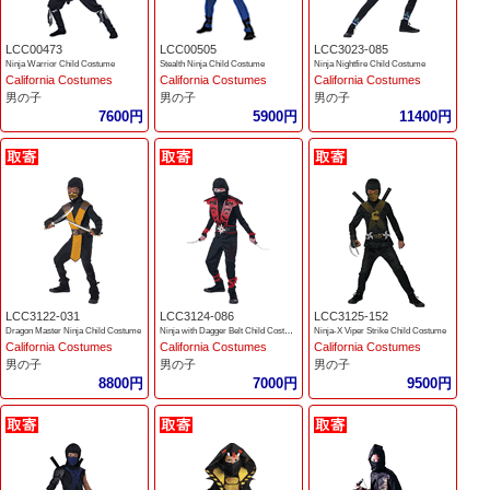
LCC00473
LCC00505
LCC3023-085
Ninja Warrior Child Costume
Stealth Ninja Child Costume
Ninja Nightfire Child Costume
California Costumes
California Costumes
California Costumes
男の子
男の子
男の子
7600円
5900円
11400円
LCC3122-031
LCC3124-086
LCC3125-152
Dragon Master Ninja Child Costume
Ninja with Dagger Belt Child Costume
Ninja-X Viper Strike Child Costume
California Costumes
California Costumes
California Costumes
男の子
男の子
男の子
8800円
7000円
9500円