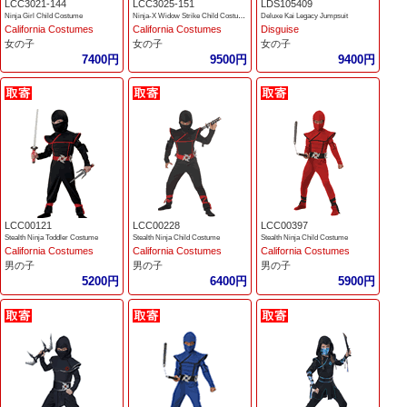
LCC3021-144
LCC3025-151
LDS105409
Ninja Girl Child Costume
Ninja-X Widow Strike Child Costume
Deluxe Kai Legacy Jumpsuit
California Costumes
California Costumes
Disguise
女の子
女の子
女の子
7400円
9500円
9400円
LCC00121
LCC00228
LCC00397
Stealth Ninja Toddler Costume
Stealth Ninja Child Costume
Stealth Ninja Child Costume
California Costumes
California Costumes
California Costumes
男の子
男の子
男の子
5200円
6400円
5900円