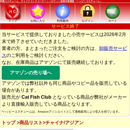
和風コスチューム、チャイナドレスコーナー｜ハロウィン仮装衣装通販「ハッピーコスチューム」
トップ
お気に入り
利用案内
ログイン
カート
サービス終了
当サービスで提供しておりました小売サービスは2026年2月
末で終了させていただきました。
業者の方、まとまったご注文をご検討の方は、
卸販売サービ
ス
のご利用をご検討ください。
なお、在庫商品はアマゾンにて販売継続しております。
アマゾンの売り場へ
アマゾンでは弊社以外も同じ商品やコピー品を販売している
場合があります。
販売元が
Cat Fish Club
となっている商品が弊社がメーカー
より直接輸入販売している商品となります。
*ハッピーコスチュームは、Amazonアソシエイトとして適格販売により収入を得ています。
トップ
商品リスト
チャイナ/アジアン