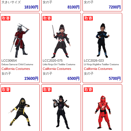
大きいサイズ
女の子
女の子
18100円
8100円
7200円
LCC00654
LCC2020-075
LCC2026-023
Deluxe Samurai Child Costume
Little Ninja Girl Toddler Costume
Lil Ninja Nightfire Toddler Costume
California Costumes
California Costumes
California Costumes
女の子
女の子
女の子
15600円
6500円
5700円