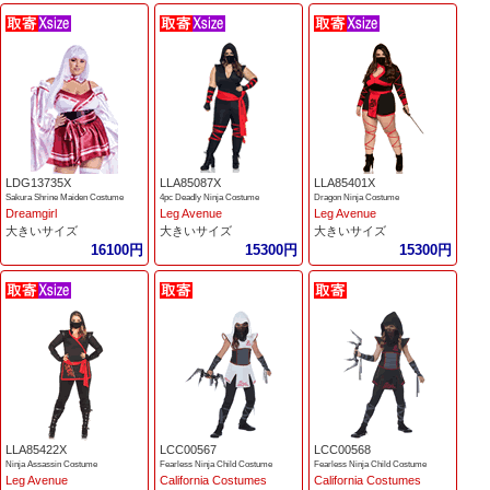
LDG13735X
LLA85087X
LLA85401X
Sakura Shrine Maiden Costume
4pc Deadly Ninja Costume
Dragon Ninja Costume
Dreamgirl
Leg Avenue
Leg Avenue
大きいサイズ
大きいサイズ
大きいサイズ
16100円
15300円
15300円
LLA85422X
LCC00567
LCC00568
Ninja Assassin Costume
Fearless Ninja Child Costume
Fearless Ninja Child Costume
Leg Avenue
California Costumes
California Costumes