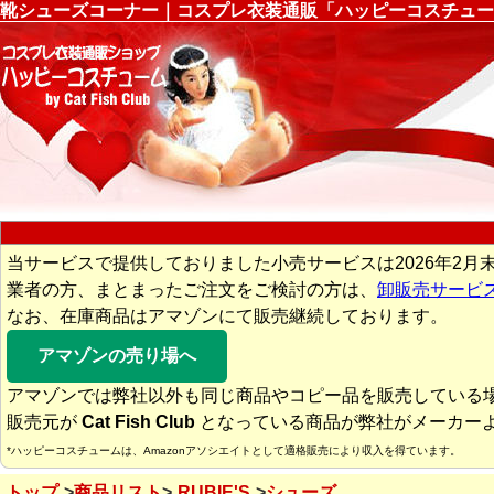
靴シューズコーナー｜コスプレ衣装通販「ハッピーコスチュー
当サービスで提供しておりました小売サービスは2026年2月
業者の方、まとまったご注文をご検討の方は、
卸販売サービ
なお、在庫商品はアマゾンにて販売継続しております。
アマゾンの売り場へ
アマゾンでは弊社以外も同じ商品やコピー品を販売している
販売元が
Cat Fish Club
となっている商品が弊社がメーカー
*ハッピーコスチュームは、Amazonアソシエイトとして適格販売により収入を得ています。
トップ
商品リスト
RUBIE'S
シューズ