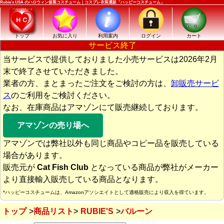
Rubie's USA のハロウィン仮装コスチューム｜コスプレ衣装通販「ハッピーコスチューム」
トップ
お気に入り
利用案内
ログイン
カート
サービス終了
当サービスで提供しておりました小売サービスは2026年2月
末で終了させていただきました。
業者の方、まとまったご注文をご検討の方は、
卸販売サービ
ス
のご利用をご検討ください。
なお、在庫商品はアマゾンにて販売継続しております。
アマゾンの売り場へ
アマゾンでは弊社以外も同じ商品やコピー品を販売している
場合があります。
販売元が
Cat Fish Club
となっている商品が弊社がメーカー
より直接輸入販売している商品となります。
*ハッピーコスチュームは、Amazonアソシエイトとして適格販売により収入を得ています。
トップ
商品リスト
RUBIE'S
バルーン