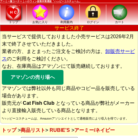
アーミー服コーナー｜ハロウィン仮装衣装通販「ハッピーコスチューム」
トップ
お気に入り
利用案内
ログイン
カート
サービス終了
当サービスで提供しておりました小売サービスは2026年2月
末で終了させていただきました。
業者の方、まとまったご注文をご検討の方は、
卸販売サービ
ス
のご利用をご検討ください。
なお、在庫商品はアマゾンにて販売継続しております。
アマゾンの売り場へ
アマゾンでは弊社以外も同じ商品やコピー品を販売している
場合があります。
販売元が
Cat Fish Club
となっている商品が弊社がメーカー
より直接輸入販売している商品となります。
*ハッピーコスチュームは、Amazonアソシエイトとして適格販売により収入を得ています。
トップ
商品リスト
RUBIE'S
アーミー/ネイビー