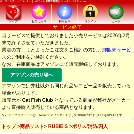
ポリスコスチュームコーナー｜ハロウィン仮装衣装通販「ハッピーコスチューム」
トップ
お気に入り
利用案内
ログイン
カート
サービス終了
当サービスで提供しておりました小売サービスは2026年2月
末で終了させていただきました。
業者の方、まとまったご注文をご検討の方は、
卸販売サービ
ス
のご利用をご検討ください。
なお、在庫商品はアマゾンにて販売継続しております。
アマゾンの売り場へ
アマゾンでは弊社以外も同じ商品やコピー品を販売している
場合があります。
販売元が
Cat Fish Club
となっている商品が弊社がメーカー
より直接輸入販売している商品となります。
*ハッピーコスチュームは、Amazonアソシエイトとして適格販売により収入を得ています。
トップ
商品リスト
RUBIE'S
ポリス/消防/囚人