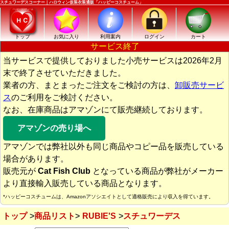
スチュワーデスコーナー｜ハロウィン仮装衣装通販「ハッピーコスチューム」
トップ
お気に入り
利用案内
ログイン
カート
サービス終了
当サービスで提供しておりました小売サービスは2026年2月
末で終了させていただきました。
業者の方、まとまったご注文をご検討の方は、
卸販売サービ
ス
のご利用をご検討ください。
なお、在庫商品はアマゾンにて販売継続しております。
アマゾンの売り場へ
アマゾンでは弊社以外も同じ商品やコピー品を販売している
場合があります。
販売元が
Cat Fish Club
となっている商品が弊社がメーカー
より直接輸入販売している商品となります。
*ハッピーコスチュームは、Amazonアソシエイトとして適格販売により収入を得ています。
トップ
商品リスト
RUBIE'S
スチュワーデス