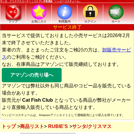
サンタ、クリスマスコーナー｜コスプレ衣装通販「ハッピーコスチューム」
トップ
お気に入り
利用案内
ログイン
カート
サービス終了
当サービスで提供しておりました小売サービスは2026年2月
末で終了させていただきました。
業者の方、まとまったご注文をご検討の方は、
卸販売サービ
ス
のご利用をご検討ください。
なお、在庫商品はアマゾンにて販売継続しております。
アマゾンの売り場へ
アマゾンでは弊社以外も同じ商品やコピー品を販売している
場合があります。
販売元が
Cat Fish Club
となっている商品が弊社がメーカー
より直接輸入販売している商品となります。
*ハッピーコスチュームは、Amazonアソシエイトとして適格販売により収入を得ています。
トップ
商品リスト
RUBIE'S
サンタ/クリスマス