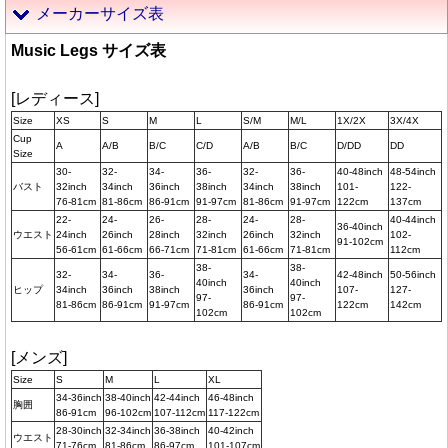
メーカーサイズ表
Music Legs サイズ表
[レディース]
Size
XS
S
M
L
S/M
M/L
1X/2X
3X/4X
Cup
A
A/B
B/C
C/D
A/B
B/C
D/DD
DD
Size
30-
32-
34-
36-
32-
36-
40-48inch
48-54inch
バスト
32inch
34inch
36inch
38inch
34inch
38inch
101-
122-
76-81cm
81-86cm
86-91cm
91-97cm
81-86cm
91-97cm
122cm
137cm
22-
24-
26-
28-
24-
28-
40-44inch
36-40inch
ウエスト
24inch
26inch
28inch
32inch
26inch
32inch
102-
91-102cm
56-61cm
61-66cm
66-71cm
71-81cm
61-66cm
71-81cm
112cm
38-
38-
32-
34-
36-
34-
42-48inch
50-56inch
40inch
40inch
ヒップ
34inch
36inch
38inch
36inch
107-
127-
97-
97-
81-86cm
86-91cm
91-97cm
86-91cm
122cm
142cm
102cm
102cm
[メンズ]
Size
S
M
L
XL
34-36inch
38-40inch
42-44inch
46-48inch
胸囲
86-91cm
96-102cm
107-112cm
117-122cm
28-30inch
32-34inch
36-38inch
40-42inch
ウエスト
71-76cm
81-86cm
86-97cm
101-107cm