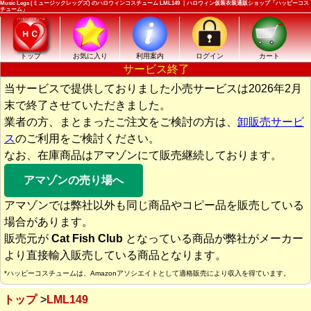
Music Legs (ミュージックレッグズ) のハロウィンコスチューム LML149 ｜ハロウィン仮装衣装通販ショップ「ハッピーコス
チューム」
トップ
お気に入り
利用案内
ログイン
カート
サービス終了
当サービスで提供しておりました小売サービスは2026年2月
末で終了させていただきました。
業者の方、まとまったご注文をご検討の方は、
卸販売サービ
ス
のご利用をご検討ください。
なお、在庫商品はアマゾンにて販売継続しております。
アマゾンの売り場へ
アマゾンでは弊社以外も同じ商品やコピー品を販売している
場合があります。
販売元が
Cat Fish Club
となっている商品が弊社がメーカー
より直接輸入販売している商品となります。
*ハッピーコスチュームは、Amazonアソシエイトとして適格販売により収入を得ています。
トップ
LML149