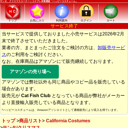
サンタ、クリスマスコーナー｜コスプレ衣装通販「ハッピーコスチューム」
トップ
お気に入り
利用案内
ログイン
カート
サービス終了
当サービスで提供しておりました小売サービスは2026年2月
末で終了させていただきました。
業者の方、まとまったご注文をご検討の方は、
卸販売サービ
ス
のご利用をご検討ください。
なお、在庫商品はアマゾンにて販売継続しております。
アマゾンの売り場へ
アマゾンでは弊社以外も同じ商品やコピー品を販売している
場合があります。
販売元が
Cat Fish Club
となっている商品が弊社がメーカー
より直接輸入販売している商品となります。
*ハッピーコスチュームは、Amazonアソシエイトとして適格販売により収入を得ています。
トップ
商品リスト
California Costumes
サンタ/クリスマス