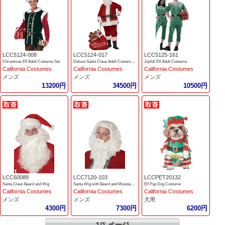
LCC5124-008
LCC5124-017
LCC5125-161
Chrustmas Elf Adult Costume Set
Deluxe Santa Claus Adult Costume Set
Joyfull Elf Adult Costume
California Costumes
California Costumes
California Costumes
メンズ
メンズ
メンズ
13200円
34500円
10500円
LCC60089
LCC7120-103
LCCPET20132
Santa Claus Beard and Wig
Santa Wig with Beard and Moustache
Elf Pup Dog Costume
California Costumes
California Costumes
California Costumes
メンズ
メンズ
犬用
4300円
7300円
6200円
1/1 ページ