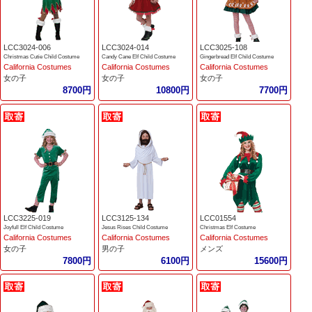
LCC3024-006
LCC3024-014
LCC3025-108
Christmas Cutie Child Costume
Candy Cane Elf Child Costume
Gingerbread Elf Child Costume
California Costumes
California Costumes
California Costumes
女の子
女の子
女の子
8700円
10800円
7700円
LCC3225-019
LCC3125-134
LCC01554
Joyfull Elf Child Costume
Jesus Rises Child Costume
Christmas Elf Costume
California Costumes
California Costumes
California Costumes
女の子
男の子
メンズ
7800円
6100円
15600円