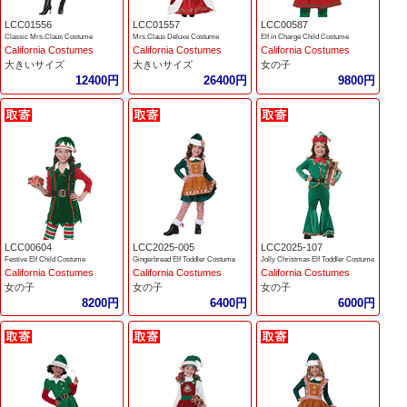
LCC01556
LCC01557
LCC00587
Classic Mrs.Claus Costume
Mrs.Claus Deluxe Costume
Elf in Charge Child Costume
California Costumes
California Costumes
California Costumes
大きいサイズ
大きいサイズ
女の子
12400円
26400円
9800円
LCC00604
LCC2025-005
LCC2025-107
Festive Elf Child Costume
Gingerbread Elf Toddler Costume
Jolly Christmas Elf Toddler Costume
California Costumes
California Costumes
California Costumes
女の子
女の子
女の子
8200円
6400円
6000円