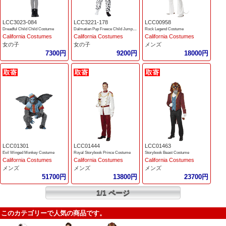
LCC3023-084
LCC3221-178
LCC00958
Dreadful Child Child Costume
Dalmatian Pup Freece Child Jumpsuit
Rock Legend Costume
California Costumes
California Costumes
California Costumes
女の子
女の子
メンズ
7300円
9200円
18000円
LCC01301
LCC01444
LCC01463
Evil Winged Monkey Costume
Royal Storybook Prince Costume
Storybook Beast Costume
California Costumes
California Costumes
California Costumes
メンズ
メンズ
メンズ
51700円
13800円
23700円
1/1 ページ
このカテゴリーで人気の商品です。