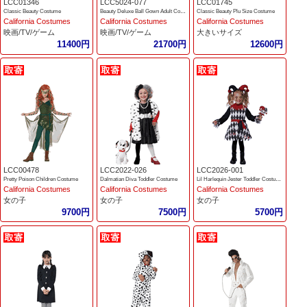
LCC01346
LCC5024-077
LCC01745
Classic Beauty Costume
Beauty Deluxe Ball Gown Adult Costume
Classic Beauty Plu Size Costume
California Costumes
California Costumes
California Costumes
映画/TV/ゲーム
映画/TV/ゲーム
大きいサイズ
11400円
21700円
12600円
LCC00478
LCC2022-026
LCC2026-001
Pretty Poison Children Costume
Dalmatian Diva Toddler Costume
Lil Harlequin Jester Toddler Costume
California Costumes
California Costumes
California Costumes
女の子
女の子
女の子
9700円
7500円
5700円