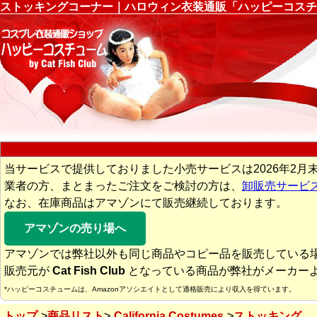
ストッキングコーナー｜ハロウィン衣装通販「ハッピーコスチ
当サービスで提供しておりました小売サービスは2026年2月
業者の方、まとまったご注文をご検討の方は、
卸販売サービ
なお、在庫商品はアマゾンにて販売継続しております。
アマゾンの売り場へ
アマゾンでは弊社以外も同じ商品やコピー品を販売している
販売元が
Cat Fish Club
となっている商品が弊社がメーカー
*ハッピーコスチュームは、Amazonアソシエイトとして適格販売により収入を得ています。
トップ
商品リスト
California Costumes
ストッキング