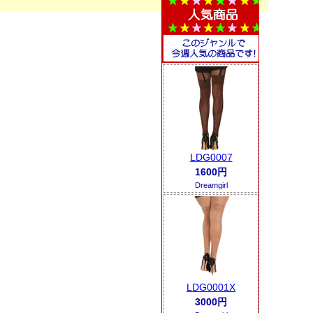
LDG0007
1600円
Dreamgirl
LDG0001X
3000円