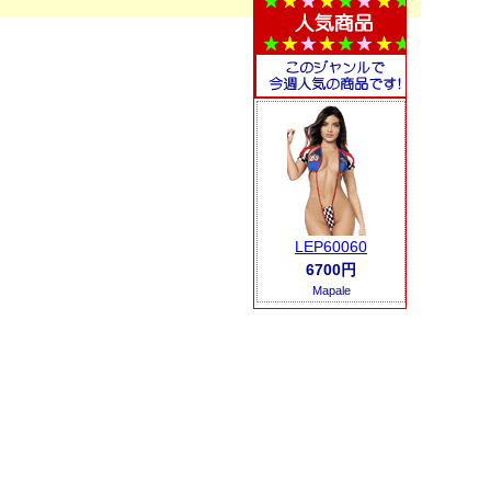
LEP60060
6700円
Mapale