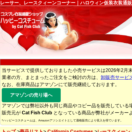
レーサー、レースクィーンコーナー｜ハロウィン仮装衣装通販
当サービスで提供しておりました小売サービスは2026年2月
業者の方、まとまったご注文をご検討の方は、
卸販売サービ
なお、在庫商品はアマゾンにて販売継続しております。
アマゾンの売り場へ
アマゾンでは弊社以外も同じ商品やコピー品を販売している
販売元が
Cat Fish Club
となっている商品が弊社がメーカー
*ハッピーコスチュームは、Amazonアソシエイトとして適格販売により収入を得ています。
トップ
商品リスト
California Costumes
レースクィーン