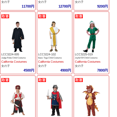
女の子
女の子
女の子
11700円
12700円
9200円
LCC3224-005
LCC3224-102
LCC3225-019
Judge Robe Child Costume
Basic Toga Child Costume
Joyfull Elf Child Costume
California Costumes
California Costumes
California Costumes
女の子
女の子
女の子
4500円
4900円
7800円