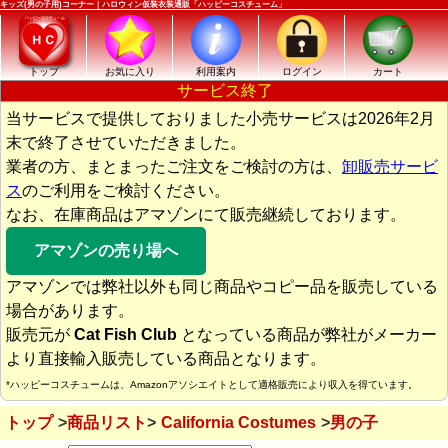
キッズ(男の子用)コーナー｜ハロウィン仮装衣装通販「ハッピーコスチューム」
トップ
お気に入り
利用案内
ログイン
カート
サービス終了
当サービスで提供しておりました小売サービスは2026年2月
末で終了させていただきました。
業者の方、まとまったご注文をご検討の方は、
卸販売サービ
ス
のご利用をご検討ください。
なお、在庫商品はアマゾンにて販売継続しております。
アマゾンの売り場へ
アマゾンでは弊社以外も同じ商品やコピー品を販売している
場合があります。
販売元が
Cat Fish Club
となっている商品が弊社がメーカー
より直接輸入販売している商品となります。
*ハッピーコスチュームは、Amazonアソシエイトとして適格販売により収入を得ています。
トップ
商品リスト
California Costumes
男の子