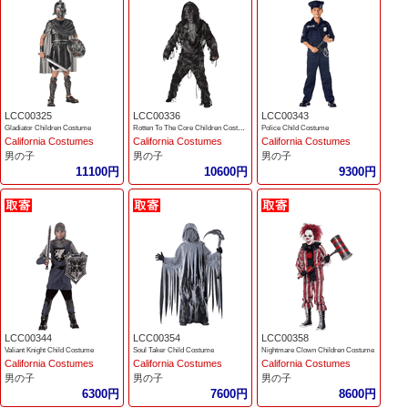
LCC00325
LCC00336
LCC00343
Gladiator Children Costume
Rotten To The Core Children Costume
Police Child Costume
California Costumes
California Costumes
California Costumes
男の子
男の子
男の子
11100円
10600円
9300円
LCC00344
LCC00354
LCC00358
Valiant Knight Child Costume
Soul Taker Child Costume
Nightmare Clown Children Costume
California Costumes
California Costumes
California Costumes
男の子
男の子
男の子
6300円
7600円
8600円