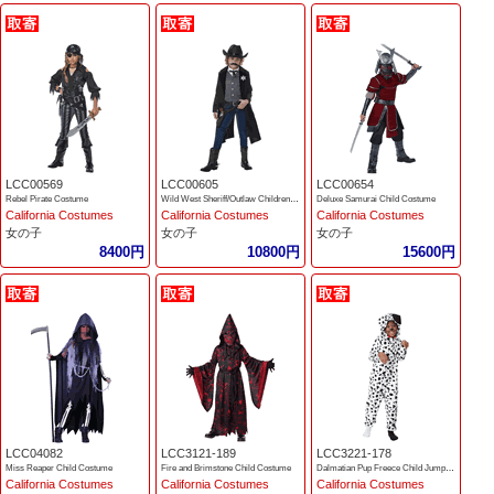
LCC00569
LCC00605
LCC00654
Rebel Pirate Costume
Wild West Sheriff/Outlaw Children Costume
Deluxe Samurai Child Costume
California Costumes
California Costumes
California Costumes
女の子
女の子
女の子
8400円
10800円
15600円
LCC04082
LCC3121-189
LCC3221-178
Miss Reaper Child Costume
Fire and Brimstone Child Costume
Dalmatian Pup Freece Child Jumpsuit
California Costumes
California Costumes
California Costumes