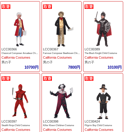
LCC00366
LCC00367
LCC00389
Classical Composer Amadeus Child Costume
Famous Composer Beethoven Child Costume
The Black Knight Child Costume
California Costumes
California Costumes
California Costumes
男の子
男の子
男の子
10700円
7800円
10100円
LCC00397
LCC00398
LCC00424
Stealth Ninja Child Costume
Killer Klown Children Costume
Pilgrim Boy Child Costume
California Costumes
California Costumes
California Costumes