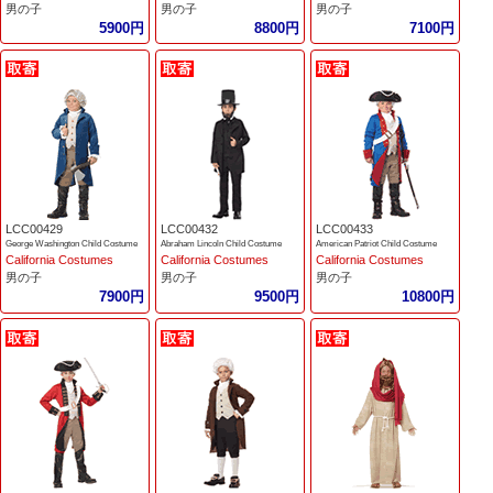
男の子
男の子
男の子
5900円
8800円
7100円
LCC00429
LCC00432
LCC00433
George Washington Child Costume
Abraham Lincoln Child Costume
American Patriot Child Costume
California Costumes
California Costumes
California Costumes
男の子
男の子
男の子
7900円
9500円
10800円