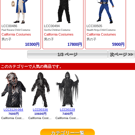
LCC00486
LCC00494
LCC00505
Paul Revere Child Costume
Gorilla Children Costume
Stealth Ninja Child Costume
California Costumes
California Costumes
California Costumes
男の子
男の子
男の子
10300円
17800円
5900円
1/3 ページ
次ページ >>
このカテゴリーで人気の商品です。
LCC3124-064
LCC00336
LCC00229
7600円
10600円
7400円
California Costumes
California Costumes
California Costumes
カテゴリー一覧