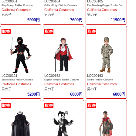
LCC00051
LCC00104
LCC00105
Ahoy Matey! Toddler Costume
Gallant Knight Toddler Costume
Fire Breathing Dragon Toddler Costume
California Costumes
California Costumes
California Costumes
男の子
男の子
男の子
5900円
7600円
11900円
LCC00121
LCC00162
LCC00163
Stealth Ninja Toddler Costume
Dapper Vampire Toddler Costume
Soldier Toddler Costume
California Costumes
California Costumes
California Costumes
男の子
男の子
男の子
5200円
6000円
6800円