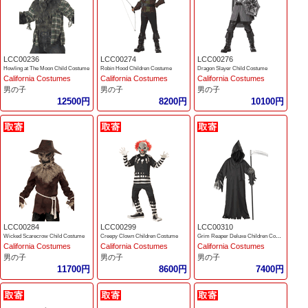
LCC00236
LCC00274
LCC00276
Howling at The Moon Child Costume
Robin Hood Children Costume
Dragon Slayer Child Costume
California Costumes
California Costumes
California Costumes
男の子
男の子
男の子
12500円
8200円
10100円
LCC00284
LCC00299
LCC00310
Wicked Scarecrow Child Costume
Creepy Clown Children Costume
Grim Reaper Deluxe Children Costume
California Costumes
California Costumes
California Costumes
男の子
男の子
男の子
11700円
8600円
7400円