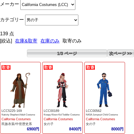
メーカー
カテゴリー
139 点
[絞込]
在庫&取寄
在庫のみ
取寄のみ
1/3 ページ
次ページ >>
LCC5225-169
LCC00189
LCC00562
Nativity Shepherd Adult Costume
Kreepy Klown Kid Toddler Costume
NASA Jumpsuit Child Costume
California Costumes
California Costumes
California Costumes
民族衣装/中世歴史系
女の子
女の子
6900円
8400円
8000円