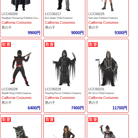
LCC00209
LCC00217
LCC00225
Headless Horseman Children Costume
Evil Jester Child Costume
Hercules Children Costume
California Costumes
California Costumes
California Costumes
男の子
男の子
男の子
9900円
9000円
9300円
LCC00228
LCC00229
LCC00231
Stealth Ninja Child Costume
Howling Horror Children Costume
Mr Grim Child Costume
California Costumes
California Costumes
California Costumes
男の子
男の子
男の子
6400円
7400円
11700円