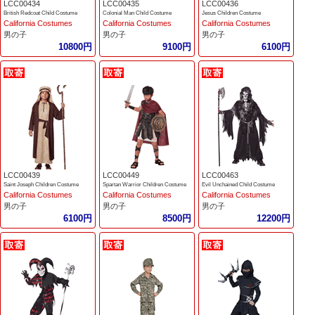
LCC00434
LCC00435
LCC00436
British Redcoat Child Costume
Colonial Man Child Costume
Jesus Children Costume
California Costumes
California Costumes
California Costumes
男の子
男の子
男の子
10800円
9100円
6100円
LCC00439
LCC00449
LCC00463
Saint Joseph Children Costume
Spartan Warrior Children Costume
Evil Unchained Child Costume
California Costumes
California Costumes
California Costumes
男の子
男の子
男の子
6100円
8500円
12200円