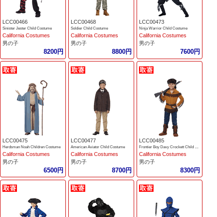
LCC00466
LCC00468
LCC00473
Sinister Jester Child Costume
Soldier Child Costume
Ninja Warrior Child Costume
California Costumes
California Costumes
California Costumes
男の子
男の子
男の子
8200円
8800円
7600円
LCC00475
LCC00477
LCC00485
Herdsman Noah Children Costume
American Aviator Child Costume
Frontier Boy Davy Crockett Child Costume
California Costumes
California Costumes
California Costumes
男の子
男の子
男の子
6500円
8700円
8300円