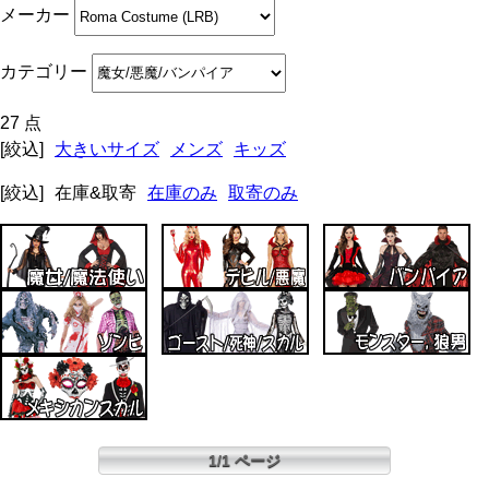
メーカー
カテゴリー
27 点
[絞込]
大きいサイズ
メンズ
キッズ
[絞込]
在庫&取寄
在庫のみ
取寄のみ
1/1 ページ