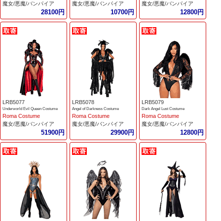
魔女/悪魔/バンパイア
魔女/悪魔/バンパイア
魔女/悪魔/バンパイア
28100円
10700円
12800円
LRB5077
LRB5078
LRB5079
Underworld Evil Queen Costume
Angel of Darkness Costume
Dark Angel Lust Costume
Roma Costume
Roma Costume
Roma Costume
魔女/悪魔/バンパイア
魔女/悪魔/バンパイア
魔女/悪魔/バンパイア
51900円
29900円
12800円