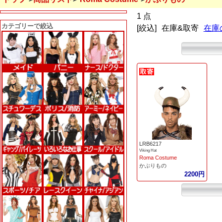
1 点
カテゴリーで絞込
[絞込]
在庫&取寄
在庫
LRB6217
Viking Hat
Roma Costume
かぶりもの
2200円