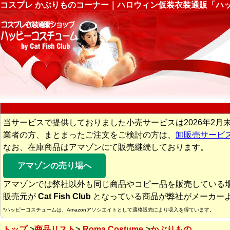
コスプレ かぶりものコーナー｜ハロウィン仮装衣装通販「ハ
当サービスで提供しておりました小売サービスは2026年2月
業者の方、まとまったご注文をご検討の方は、
卸販売サービ
なお、在庫商品はアマゾンにて販売継続しております。
アマゾンの売り場へ
アマゾンでは弊社以外も同じ商品やコピー品を販売している
販売元が
Cat Fish Club
となっている商品が弊社がメーカー
*ハッピーコスチュームは、Amazonアソシエイトとして適格販売により収入を得ています。
トップ
商品リスト
Roma Costume
かぶりもの