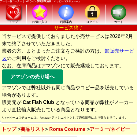
アーミー服コーナー｜ハロウィン仮装衣装通販「ハッピーコスチューム」
トップ
お気に入り
利用案内
ログイン
カート
サービス終了
当サービスで提供しておりました小売サービスは2026年2月
末で終了させていただきました。
業者の方、まとまったご注文をご検討の方は、
卸販売サービ
ス
のご利用をご検討ください。
なお、在庫商品はアマゾンにて販売継続しております。
アマゾンの売り場へ
アマゾンでは弊社以外も同じ商品やコピー品を販売している
場合があります。
販売元が
Cat Fish Club
となっている商品が弊社がメーカー
より直接輸入販売している商品となります。
*ハッピーコスチュームは、Amazonアソシエイトとして適格販売により収入を得ています。
トップ
商品リスト
Roma Costume
アーミー/ネイビー