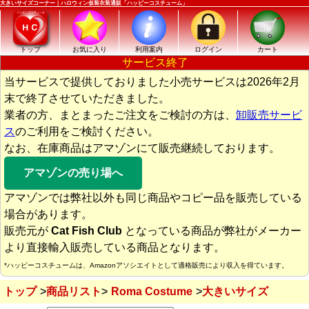
大きいサイズコーナー｜ハロウィン仮装衣装通販「ハッピーコスチューム」
トップ
お気に入り
利用案内
ログイン
カート
サービス終了
当サービスで提供しておりました小売サービスは2026年2月
末で終了させていただきました。
業者の方、まとまったご注文をご検討の方は、
卸販売サービ
ス
のご利用をご検討ください。
なお、在庫商品はアマゾンにて販売継続しております。
アマゾンの売り場へ
アマゾンでは弊社以外も同じ商品やコピー品を販売している
場合があります。
販売元が
Cat Fish Club
となっている商品が弊社がメーカー
より直接輸入販売している商品となります。
*ハッピーコスチュームは、Amazonアソシエイトとして適格販売により収入を得ています。
トップ
商品リスト
Roma Costume
大きいサイズ