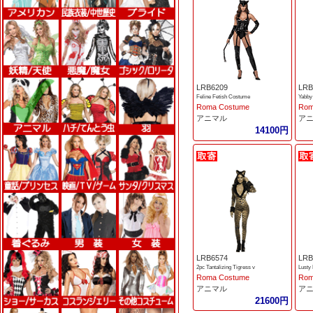
LRB6209
LRB
Feline Fetish Costume
Yabby
Roma Costume
Rom
アニマル
ア
14100円
LRB6574
LRB
2pc Tantalizing Tigress v
Lusty
Roma Costume
Rom
アニマル
ア
21600円