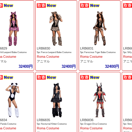
6829
LRB6830
LRB6831
LRB6
ild Leopard Babe Costume
5pc Fierce Leopard Babe Costume
5pc Ferocious Tiger Babe Costume
5pc Sill
a Costume
Roma Costume
Roma Costume
Roma
ニマル
アニマル
アニマル
アニ
32400円
32400円
32400円
6834
LRB6835
LRB6836
LRB6
y Panda Costume
5pc Nocturnal Kitten Costume
5pc Dragon Diva Costume
5pc Sto
a Costume
Roma Costume
Roma Costume
Roma