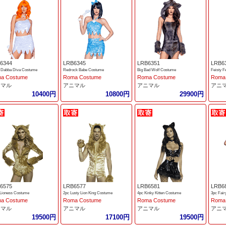
6344
LRB6345
LRB6351
LRB6
 Dabba Diva Costume
Redrock Babe Costume
Big Bad Wolf Costume
Feisty 
a Costume
Roma Costume
Roma Costume
Roma
ニマル
アニマル
アニマル
アニ
10400円
10800円
29900円
6575
LRB6577
LRB6581
LRB6
 Lioness Costume
2pc Lusty Lion King Costume
4pc Kinky Kitten Costume
3pc Fair
a Costume
Roma Costume
Roma Costume
Roma
ニマル
アニマル
アニマル
アニ
19500円
17100円
19500円