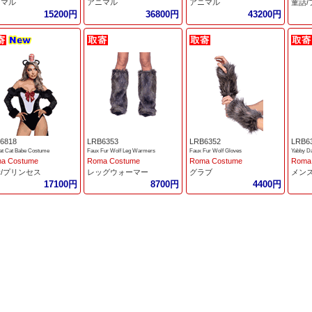
ニマル
アニマル
アニマル
童話
15200円
36800円
43200円
6818
LRB6353
LRB6352
LRB6
at Cat Babe Costume
Faux Fur Wolf Leg Warmers
Faux Fur Wolf Gloves
Yabby D
a Costume
Roma Costume
Roma Costume
Roma
/プリンセス
レッグウォーマー
グラブ
メン
17100円
8700円
4400円