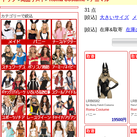
31 点
カテゴリーで絞込
[絞込]
大きいサイズ
メ
[絞込]
在庫&取寄
在庫
LRB6582
LRB
5pc Bunny Fetish Costume
Here 
Roma Costume
Rom
バニー
ア
19500円