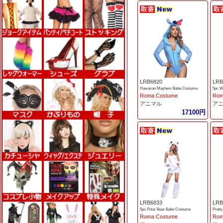
LRB6820
LRB
Hawaiian Mayhem Babe Costume
5pc W
Roma Costume
Rom
アニマル
ア
17100円
LRB6833
LRB
5pc Polar Bear Babe Costume
Prett
Roma Costume
Rom