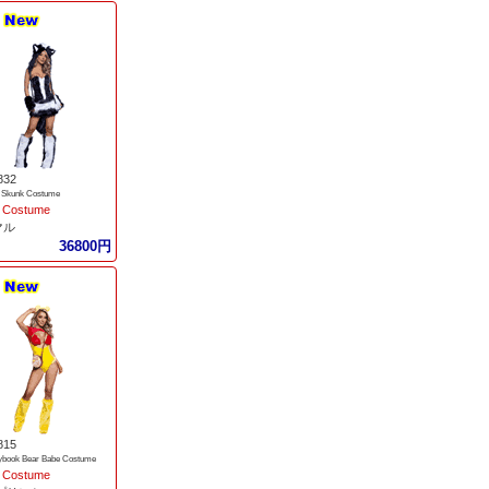
832
y Skunk Costume
 Costume
マル
36800円
815
rybook Bear Babe Costume
 Costume