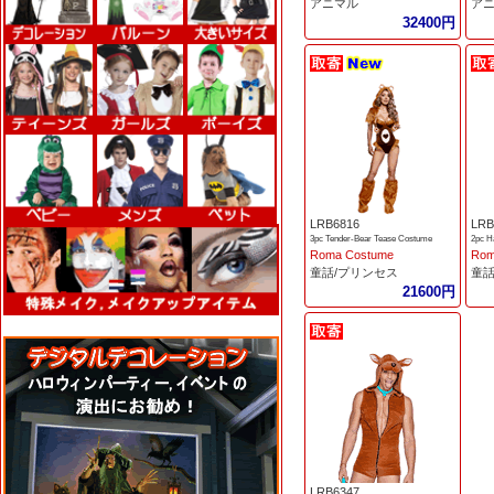
アニマル
ア
32400円
LRB6816
LRB
3pc Tender-Bear Tease Costume
2pc H
Roma Costume
Rom
童話/プリンセス
童話
21600円
LRB6347