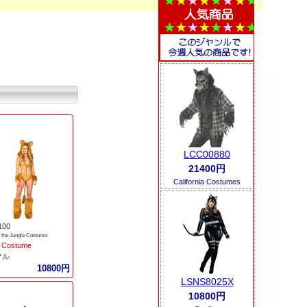
LCC00880
21400円
California Costumes
100
 the Jungle Costume
 Costume
マル
10800円
LSNS8025X
10800円