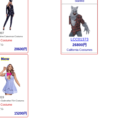
Starline
397
Feline Catwoman Costume
LCC01373
 Costume
26800円
マル
20600円
California Costumes
819
y Godmother Flirt Costume
 Costume
マル
15200円