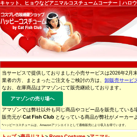
キャット、ヒョウなどアニマルコスチュームコーナー｜ハロウ
当サービスで提供しておりました小売サービスは2026年2月
業者の方、まとまったご注文をご検討の方は、
卸販売サービ
なお、在庫商品はアマゾンにて販売継続しております。
アマゾンの売り場へ
アマゾンでは弊社以外も同じ商品やコピー品を販売している
販売元が
Cat Fish Club
となっている商品が弊社がメーカー
*ハッピーコスチュームは、Amazonアソシエイトとして適格販売により収入を得ています。
トップ
商品リスト
Roma Costume
アニマル