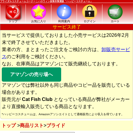
ブライダルコスチュームコーナー｜ハロウィン仮装衣装通販「ハッピーコスチューム」
トップ
お気に入り
利用案内
ログイン
カート
サービス終了
当サービスで提供しておりました小売サービスは2026年2月
末で終了させていただきました。
業者の方、まとまったご注文をご検討の方は、
卸販売サービ
ス
のご利用をご検討ください。
なお、在庫商品はアマゾンにて販売継続しております。
アマゾンの売り場へ
アマゾンでは弊社以外も同じ商品やコピー品を販売している
場合があります。
販売元が
Cat Fish Club
となっている商品が弊社がメーカー
より直接輸入販売している商品となります。
*ハッピーコスチュームは、Amazonアソシエイトとして適格販売により収入を得ています。
トップ
商品リスト
ブライド