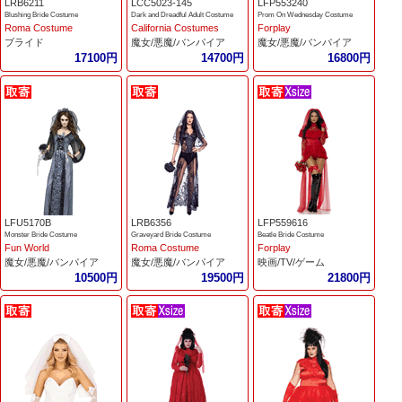
LRB6211
LCC5023-145
LFP553240
Blushing Bride Costume
Dark and Dreadful Adult Costume
Prom On Wednesday Costume
Roma Costume
California Costumes
Forplay
ブライド
魔女/悪魔/バンパイア
魔女/悪魔/バンパイア
17100円
14700円
16800円
LFU5170B
LRB6356
LFP559616
Monster Bride Costume
Graveyard Bride Costume
Beatle Bride Costume
Fun World
Roma Costume
Forplay
魔女/悪魔/バンパイア
魔女/悪魔/バンパイア
映画/TV/ゲーム
10500円
19500円
21800円