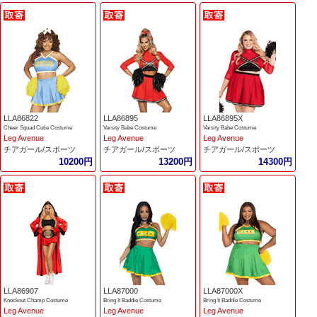
LLA86822
LLA86895
LLA86895X
Cheer Squad Cutie Costume
Varsity Babe Costume
Varsity Babe Costume
Leg Avenue
Leg Avenue
Leg Avenue
チアガール/スポーツ
チアガール/スポーツ
チアガール/スポーツ
10200円
13200円
14300円
LLA86907
LLA87000
LLA87000X
Knockout Champ Costume
Bring It Baddie Costume
Bring It Baddie Costume
Leg Avenue
Leg Avenue
Leg Avenue