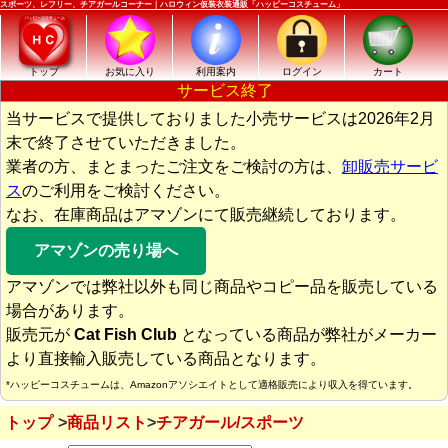
スポーツ、レフリー、チアガールコーナー｜ハロウィン仮装衣装通販「ハッピーコスチューム」
トップ
お気に入り
利用案内
ログイン
カート
サービス終了
当サービスで提供しておりました小売サービスは2026年2月
末で終了させていただきました。
業者の方、まとまったご注文をご検討の方は、
卸販売サービ
ス
のご利用をご検討ください。
なお、在庫商品はアマゾンにて販売継続しております。
アマゾンの売り場へ
アマゾンでは弊社以外も同じ商品やコピー品を販売している
場合があります。
販売元が
Cat Fish Club
となっている商品が弊社がメーカー
より直接輸入販売している商品となります。
*ハッピーコスチュームは、Amazonアソシエイトとして適格販売により収入を得ています。
トップ
商品リスト
チアガール/スポーツ