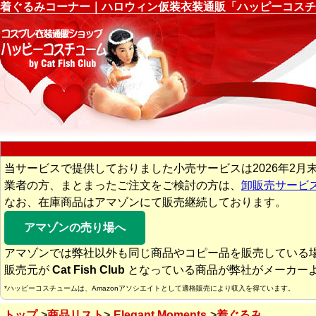
着ぐるみコーナー｜ハロウィン仮装衣装通販「ハッピーコスチ
当サービスで提供しておりました小売サービスは2026年2月
業者の方、まとまったご注文をご検討の方は、
卸販売サービ
なお、在庫商品はアマゾンにて販売継続しております。
アマゾンの売り場へ
アマゾンでは弊社以外も同じ商品やコピー品を販売している
販売元が
Cat Fish Club
となっている商品が弊社がメーカー
*ハッピーコスチュームは、Amazonアソシエイトとして適格販売により収入を得ています。
トップ
商品リスト
Elegant Moments
着ぐるみ