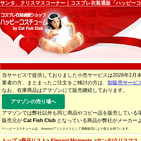
サンタ、クリスマスコーナー｜コスプレ衣装通販「ハッピーコ
当サービスで提供しておりました小売サービスは2026年2月
業者の方、まとまったご注文をご検討の方は、
卸販売サービ
なお、在庫商品はアマゾンにて販売継続しております。
アマゾンの売り場へ
アマゾンでは弊社以外も同じ商品やコピー品を販売している
販売元が
Cat Fish Club
となっている商品が弊社がメーカー
*ハッピーコスチュームは、Amazonアソシエイトとして適格販売により収入を得ています。
トップ
商品リスト
Elegant Moments
サンタ/クリスマス