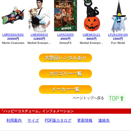
LMRSS64293G
LMEM36810
LAFAC0005
LMEMC0121
LFU91269-GH
20000円
12800円
4500円
9800円
1500円
Morris Costumes
Morbid Enterprises
AtmosFX
Morbid Enterprises
Fun World
大型品レンタルあり
カテゴリー一覧
メーカー一覧
ページトップへ戻る
「ハッピーコスチューム」インフォメーション
利用案内
サイズ
PDF版カタログ
更新情報
連絡先