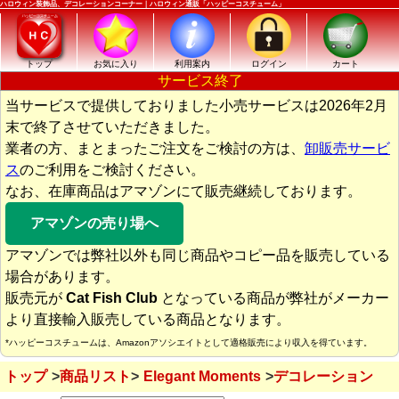
ハロウィン装飾品、デコレーションコーナー｜ハロウィン通販「ハッピーコスチューム」
トップ
お気に入り
利用案内
ログイン
カート
サービス終了
当サービスで提供しておりました小売サービスは2026年2月
末で終了させていただきました。
業者の方、まとまったご注文をご検討の方は、
卸販売サービ
ス
のご利用をご検討ください。
なお、在庫商品はアマゾンにて販売継続しております。
アマゾンの売り場へ
アマゾンでは弊社以外も同じ商品やコピー品を販売している
場合があります。
販売元が
Cat Fish Club
となっている商品が弊社がメーカー
より直接輸入販売している商品となります。
*ハッピーコスチュームは、Amazonアソシエイトとして適格販売により収入を得ています。
トップ
商品リスト
Elegant Moments
デコレーション