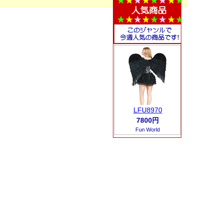
LFU8970
7800円
Fun World