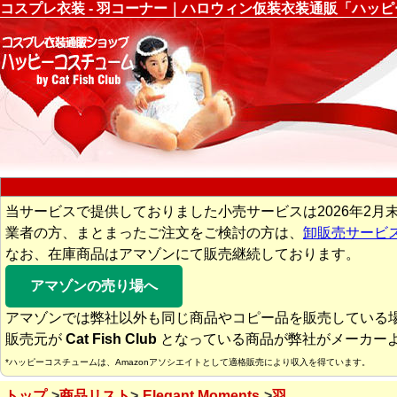
コスプレ衣装 - 羽コーナー｜ハロウィン仮装衣装通販「ハッ
当サービスで提供しておりました小売サービスは2026年2月
業者の方、まとまったご注文をご検討の方は、
卸販売サービ
なお、在庫商品はアマゾンにて販売継続しております。
アマゾンの売り場へ
アマゾンでは弊社以外も同じ商品やコピー品を販売している
販売元が
Cat Fish Club
となっている商品が弊社がメーカー
*ハッピーコスチュームは、Amazonアソシエイトとして適格販売により収入を得ています。
トップ
商品リスト
Elegant Moments
羽