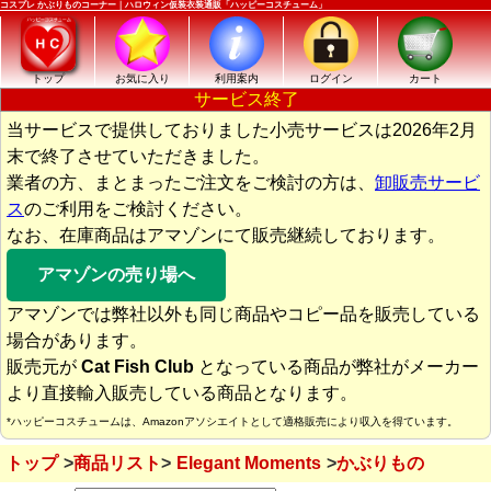
コスプレ かぶりものコーナー｜ハロウィン仮装衣装通販「ハッピーコスチューム」
トップ
お気に入り
利用案内
ログイン
カート
サービス終了
当サービスで提供しておりました小売サービスは2026年2月
末で終了させていただきました。
業者の方、まとまったご注文をご検討の方は、
卸販売サービ
ス
のご利用をご検討ください。
なお、在庫商品はアマゾンにて販売継続しております。
アマゾンの売り場へ
アマゾンでは弊社以外も同じ商品やコピー品を販売している
場合があります。
販売元が
Cat Fish Club
となっている商品が弊社がメーカー
より直接輸入販売している商品となります。
*ハッピーコスチュームは、Amazonアソシエイトとして適格販売により収入を得ています。
トップ
商品リスト
Elegant Moments
かぶりもの